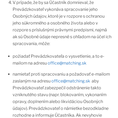
V prípade, že by sa Účastník domnieval, že
Prevádzkovateľ vykonáva spracovanie jeho
Osobných údajov, ktoré je v rozpore s ochranou
jeho súkromného a osobného života alebo v
rozpore s príslušnými právnymi predpismi, najmä
ak sú Osobné údaje nepresné s ohľadom na účel ich
spracovania, môže:
požiadať Prevádzkovateľa o vysvetlenie, a to e-
mailom na adresu
office@matching.sk
namietať proti spracovaniu a požadovať e-mailom
zaslaným na adresu
office@matching.sk
aby
Prevádzkovateľ zabezpečil odstránenie takto
vzniknutého stavu (napr. blokovaním, vykonaním
opravy, doplnením alebo likvidáciou Osobných
údajov). Prevádzkovateľ o námietke bezodkladne
rozhodne a informuje Účastníka. Ak nevyhovie