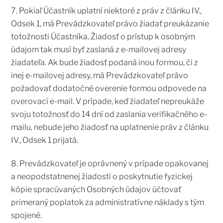
7. Pokiaľ Účastník uplatní niektoré z práv z článku IV.,
Odsek 1, má Prevádzkovateľ právo žiadať preukázanie
totožnosti Účastníka. Žiadosť o prístup k osobným
údajom tak musí byť zaslaná z e-mailovej adresy
žiadateľa. Ak bude žiadosť podaná inou formou, či z
inej e-mailovej adresy, má Prevádzkovateľ právo
požadovať dodatočné overenie formou odpovede na
overovací e-mail. V prípade, keď žiadateľ nepreukáže
svoju totožnosť do 14 dní od zaslania verifikačného e-
mailu, nebude jeho žiadosť na uplatnenie práv z článku
IV., Odsek 1 prijatá.
8. Prevádzkovateľ je oprávnený v prípade opakovanej
a neopodstatnenej žiadosti o poskytnutie fyzickej
kópie spracúvaných Osobných údajov účtovať
primeraný poplatok za administratívne náklady s tým
spojené.