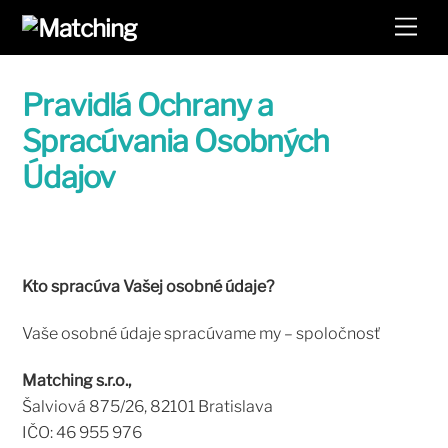
Skip
Men
to
content
Pravidlá Ochrany a
Spracúvania Osobných
Údajov
Kto spracúva Vašej osobné údaje?
Vaše osobné údaje spracúvame my – spoločnosť
Matching s.r.o.,
Šalviová 875/26, 82101 Bratislava
IČO: 46 955 976