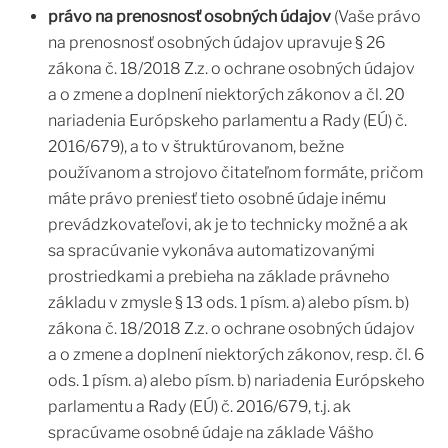
právo na prenosnosť osobných údajov
(Vaše právo
na prenosnosť osobných údajov upravuje § 26
zákona č. 18/2018 Z.z. o ochrane osobných údajov
a o zmene a doplnení niektorých zákonov a čl. 20
nariadenia Európskeho parlamentu a Rady (EÚ) č.
2016/679), a to v štruktúrovanom, bežne
používanom a strojovo čitateľnom formáte, pričom
máte právo preniesť tieto osobné údaje inému
prevádzkovateľovi, ak je to technicky možné a ak
sa spracúvanie vykonáva automatizovanými
prostriedkami a prebieha na základe právneho
základu v zmysle § 13 ods. 1 písm. a) alebo písm. b)
zákona č. 18/2018 Z.z. o ochrane osobných údajov
a o zmene a doplnení niektorých zákonov, resp. čl. 6
ods. 1 písm. a) alebo písm. b) nariadenia Európskeho
parlamentu a Rady (EÚ) č. 2016/679, t.j. ak
spracúvame osobné údaje na základe Vášho