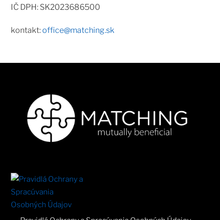
IČ DPH: SK2023686500
kontakt:
office@matching.sk