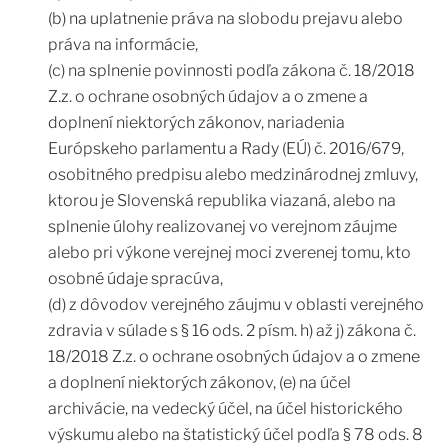
(b) na uplatnenie práva na slobodu prejavu alebo
práva na informácie,
(c) na splnenie povinnosti podľa zákona č. 18/2018
Z.z. o ochrane osobných údajov a o zmene a
doplnení niektorých zákonov, nariadenia
Európskeho parlamentu a Rady (EÚ) č. 2016/679,
osobitného predpisu alebo medzinárodnej zmluvy,
ktorou je Slovenská republika viazaná, alebo na
splnenie úlohy realizovanej vo verejnom záujme
alebo pri výkone verejnej moci zverenej tomu, kto
osobné údaje spracúva,
(d) z dôvodov verejného záujmu v oblasti verejného
zdravia v súlade s § 16 ods. 2 písm. h) až j) zákona č.
18/2018 Z.z. o ochrane osobných údajov a o zmene
a doplnení niektorých zákonov, (e) na účel
archivácie, na vedecký účel, na účel historického
výskumu alebo na štatistický účel podľa § 78 ods. 8