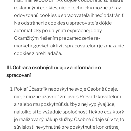
maximálne 500 dní. Ak dôjde k odobratiu súhlasu s
reklamnými cookies, nie je technicky možné už raz
odovzdanú cookies u spracovateľa ihneď odstrániť.
Na odstránenie cookies u spracovateľa dôjde
automaticky po uplynutí expiračnej doby.
Okamžitým riešením pre zamedzenie re-
marketingových aktivít spracovateľom je zmazanie
cookies z prehliadača.
III. Ochrana osobných údajov a informácie o
spracovaní
Pokiaľ Účastník neposkytne svoje Osobné údaje,
nie je možné uzavrieť zmluvu s Prevádzkovateľom
a / alebo mu poskytnúť služby z nej vyplývajúce,
nakoľko si to vyžaduje spoločnosť Tickpo cez ktorý
je realizovaný nákup služby. Osobné údaje sú v tejto
súvislosti nevyhnutné pre poskytnutie konkrétnej