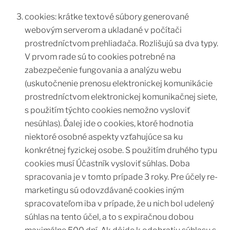
cookies: krátke textové súbory generované
webovým serverom a ukladané v počítači
prostredníctvom prehliadača. Rozlišujú sa dva typy.
V prvom rade sú to cookies potrebné na
zabezpečenie fungovania a analýzu webu
(uskutočnenie prenosu elektronickej komunikácie
prostredníctvom elektronickej komunikačnej siete,
s použitím týchto cookies nemožno vysloviť
nesúhlas). Ďalej ide o cookies, ktoré hodnotia
niektoré osobné aspekty vzťahujúce sa ku
konkrétnej fyzickej osobe. S použitím druhého typu
cookies musí Účastník vysloviť súhlas. Doba
spracovania je v tomto prípade 3 roky. Pre účely re-
marketingu sú odovzdávané cookies iným
spracovateľom iba v prípade, že u nich bol udelený
súhlas na tento účel, a to s expiračnou dobou